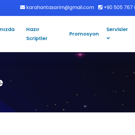
karahantasarim@gmail.com
+90 505 767 
mızda
Hazır
Servisler
Promosyon
Scriptler
e