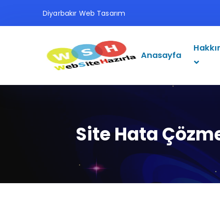
Diyarbakır Web Tasarım
Hakkı
Anasayfa
Site Hata Çözm