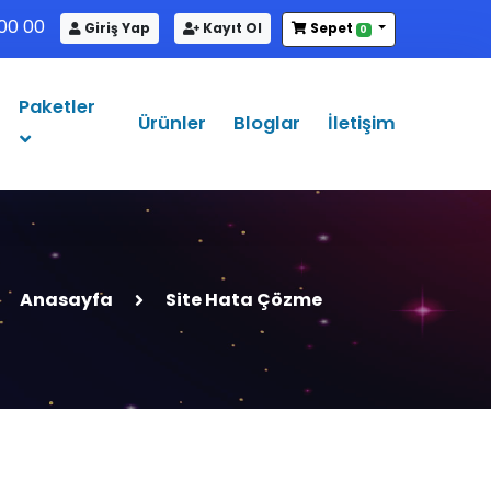
00 00
Giriş Yap
Kayıt Ol
Sepet
0
Paketler
Ürünler
Bloglar
İletişim
Anasayfa
Site Hata Çözme