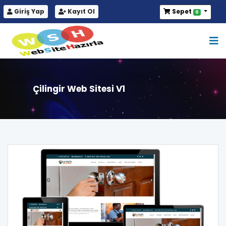
Giriş Yap
Kayıt Ol
Sepet
0
Çilingir Web Sitesi V1