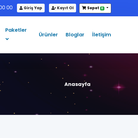
00 00
Giriş Yap
Kayıt Ol
Sepet
0
Paketler
Ürünler
Bloglar
İletişim
Anasayfa