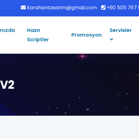
karahantasarim@gmail.com
+90 505 767 
mızda
Hazır
Servisler
Promosyon
Scriptler
 V2